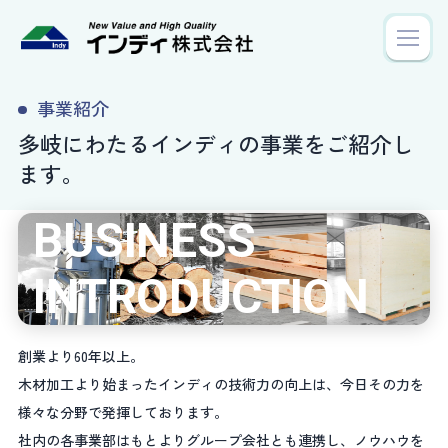
梱包サービス
事業紹介
バイオマスエネルギー
多岐にわたるインディの事業をご紹介し
企業紹介
ます。
BUSINESS
NEWS
INTRODUCTION
プライバシーポリシー
創業より60年以上。
木材加工より始まったインディの技術力の向上は、今日その力を
様々な分野で発揮しております。
社内の各事業部はもとよりグループ会社とも連携し、ノウハウを